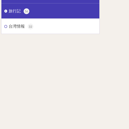
旅行記
56
台湾情報
32