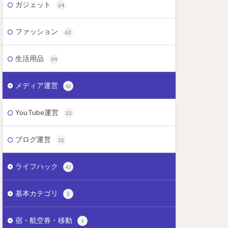
ガジェット
24
ファッション
62
生活用品
34
メディア運営
42
YouTube運営
22
ブログ運営
12
ライフハック
43
基本カテゴリ
2
宿・航空券・移動
1