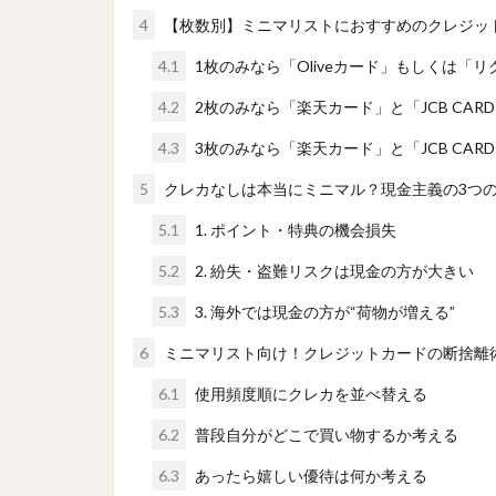
4
【枚数別】ミニマリストにおすすめのクレジッ
4.1
1枚のみなら「Oliveカード」もしくは「
4.2
2枚のみなら「楽天カード」と「JCB CARD
4.3
3枚のみなら「楽天カード」と「JCB CARD
5
クレカなしは本当にミニマル？現金主義の3つ
5.1
1. ポイント・特典の機会損失
5.2
2. 紛失・盗難リスクは現金の方が大きい
5.3
3. 海外では現金の方が“荷物が増える”
6
ミニマリスト向け！クレジットカードの断捨離
6.1
使用頻度順にクレカを並べ替える
6.2
普段自分がどこで買い物するか考える
6.3
あったら嬉しい優待は何か考える