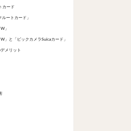
トカード
リクルートカード」
 W」
 W」と「ビックカメラSuicaカード」
のデメリット
術