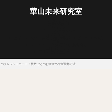
華山未来研究室
お問い合わせ
お買い物カゴ
ショップ
プライバシーポリシー
マイアカウント
企業・メディア・自治体向けの取材・レビュー・PR相談
支払い
海外ノマド・外貨副業の無料質問箱
華山宥について
華山未来研究室について
トのクレジットカード！枚数ごとのおすすめや断捨離方法