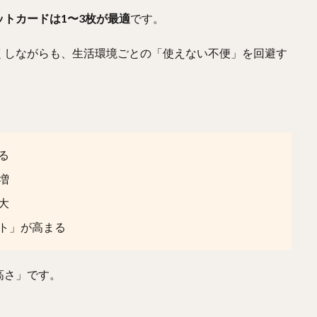
トカードは1〜3枚が最適
です。
くしながらも、生活環境ごとの「使えない不便」を回避す
る
増
大
ト」が高まる
高さ」です。