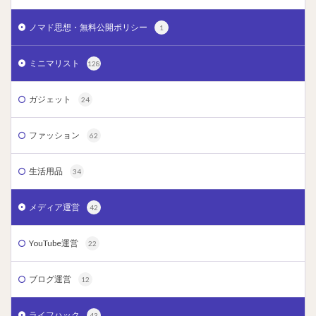
ノマド思想・無料公開ポリシー
1
ミニマリスト
128
ガジェット
24
ファッション
62
生活用品
34
メディア運営
42
YouTube運営
22
ブログ運営
12
ライフハック
43