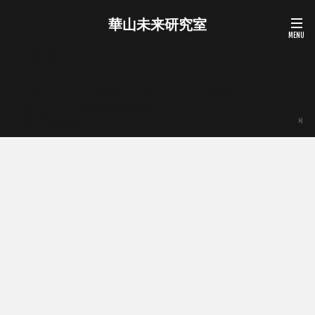
華山未来研究室
お問い合わせ
お買い物カゴ
ショップ
プライバシーポリシー
マイアカウント
企業・メディア・自治体向けの取材・レビュー・PR相談
支払い
海外ノマド・外貨副業の無料質問箱
華山宥について
華山未来研究室について