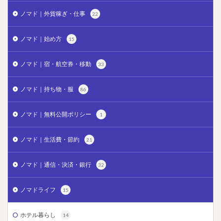
ノマド｜外貨稼ぎ・仕事
22
ノマド｜始め方
15
ノマド｜宿・航空券・移動
33
ノマド｜持ち物・服
86
ノマド｜無料公開ポリシー
1
ノマド｜生活費・節約
21
ノマド｜通信・決済・銀行
32
ノマドライフ
15
ホテル暮らし
14