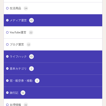
生活用品
34
メディア運営
42
YouTube運営
22
ブログ運営
12
ライフハック
43
基本カテゴリ
2
宿・航空券・移動
1
旅行記
56
台湾情報
32