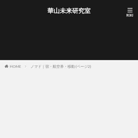
華山未来研究室
お問い合わせ
お買い物カゴ
ショップ
プライバシーポリシー
マイアカウント
企業・メディア・自治体向けの取材・レビュー・PR相談
支払い
海外ノマド・外貨副業の無料質問箱
華山宥について
華山未来研究室について
HOME
ノマド｜宿・航空券・移動 (ページ2)