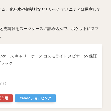
テム、化粧水や整髪料などといったアメニティは用意して
。
品と充電器をスーツケースに詰め込んで、ポケットにスマ
。
ーツケース キャリーケース コスモライト スピナー69 保証
g ブラック
イト)
天市場
Yahooショッピング