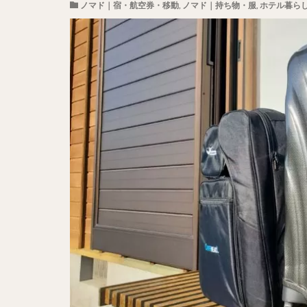
ノマド｜宿・航空券・移動
,
ノマド｜持ち物・服
,
ホテル暮ら