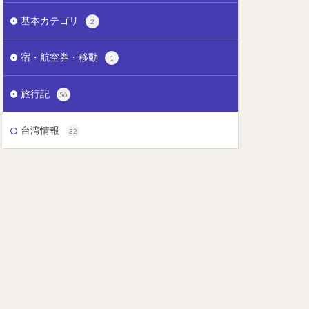
基本カテゴリ
2
宿・航空券・移動
1
旅行記
56
台湾情報
32