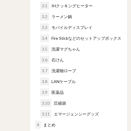
3.1
IHクッキングヒーター
3.2
ラーメン鍋
3.3
モバイルディスプレイ
3.4
Fire Stickなどのセットアップボックス
3.5
洗濯マグちゃん
3.6
石けん
3.7
洗濯物ロープ
3.8
LANケーブル
3.9
医薬品
3.10
圧縮袋
3.11
エマージェンシーグッズ
4
まとめ