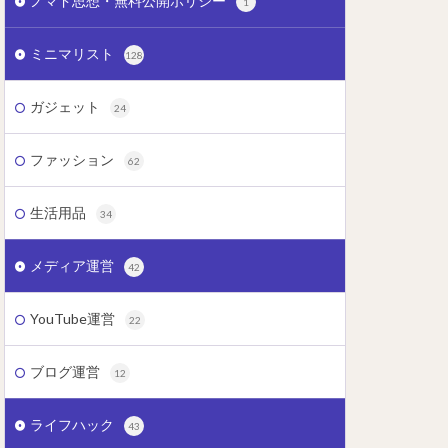
ノマド思想・無料公開ポリシー
1
ミニマリスト
128
ガジェット
24
ファッション
62
生活用品
34
メディア運営
42
YouTube運営
22
ブログ運営
12
ライフハック
43