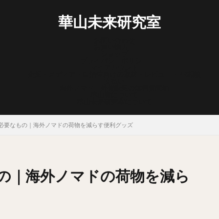
華山未来研究室
お問い合わせ
お買い物カゴ
ショップ
プライバシーポリシー
マイアカウント
企業・メディア・自治体向けの取材・レビュー・PR相談
支払い
海外ノマド・外貨副業の無料質問箱
華山宥について
華山未来研究室について
必要なもの｜海外ノマドの荷物を減らす便利グッズ
の｜海外ノマドの荷物を減ら