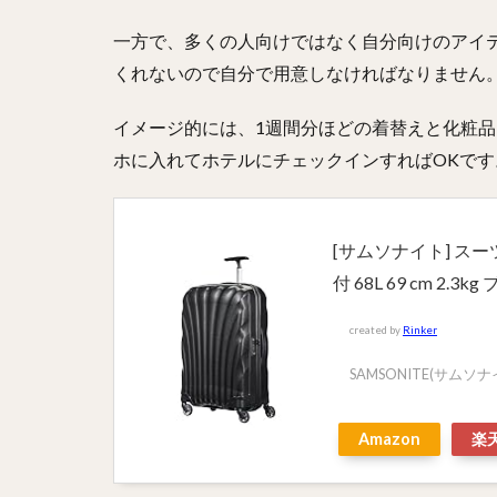
一方で、多くの人向けではなく自分向けのアイ
くれないので自分で用意しなければなりません
イメージ的には、1週間分ほどの着替えと化粧
ホに入れてホテルにチェックインすればOKです
[サムソナイト] ス
付 68L 69 cm 2.3k
created by
Rinker
SAMSONITE(サムソナ
Amazon
楽