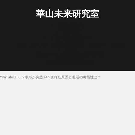
華山未来研究室
お問い合わせ
お買い物カゴ
ショップ
プライバシーポリシー
マイアカウント
企業・メディア・自治体向けの取材・レビュー・PR相談
支払い
海外ノマド・外貨副業の無料質問箱
華山宥について
華山未来研究室について
YouTubeチャンネルが突然BANされた原因と復活の可能性は？