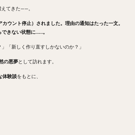
増えてきた——。
（アカウント停止）されました。理由の通知はたった一文。
らできない状態に……。
？」「新しく作り直すしかないのか？」
然の悪夢
として訪れます。
な体験談
をもとに、