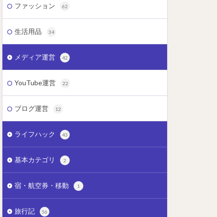
ファッション
62
生活用品
34
メディア運営
42
YouTube運営
22
ブログ運営
12
ライフハック
43
基本カテゴリ
2
宿・航空券・移動
1
旅行記
56