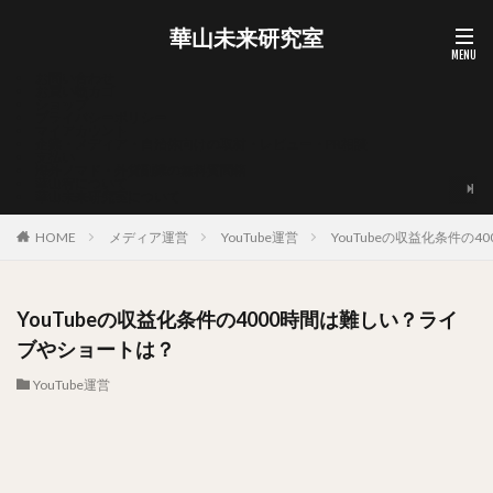
華山未来研究室
お問い合わせ
お買い物カゴ
ショップ
プライバシーポリシー
マイアカウント
企業・メディア・自治体向けの取材・レビュー・PR相談
支払い
海外ノマド・外貨副業の無料質問箱
華山宥について
華山未来研究室について
HOME
メディア運営
YouTube運営
YouTubeの収益化条件の
YouTubeの収益化条件の4000時間は難しい？ライ
ブやショートは？
YouTube運営