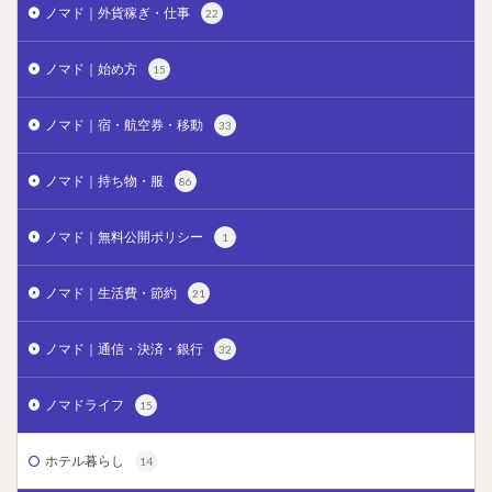
ノマド｜外貨稼ぎ・仕事
22
ノマド｜始め方
15
ノマド｜宿・航空券・移動
33
ノマド｜持ち物・服
86
ノマド｜無料公開ポリシー
1
ノマド｜生活費・節約
21
ノマド｜通信・決済・銀行
32
ノマドライフ
15
ホテル暮らし
14