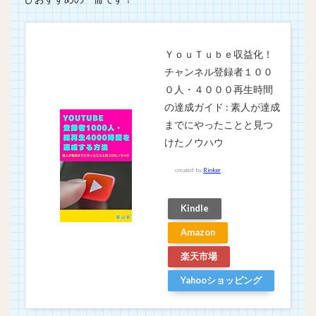
ＹｏｕＴｕｂｅ収益化！
チャンネル登録者１００
０人・４０００再生時間
の達成ガイド : 素人が達成
までにやったことと見つ
けたノウハウ
created by
Rinker
Kindle
Amazon
楽天市場
Yahooショッピング