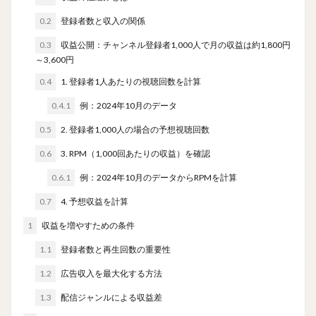
0.2
登録者数と収入の関係
0.3
収益公開：チャンネル登録者1,000人で月の収益は約1,800円
～3,600円
0.4
1. 登録者1人あたりの視聴回数を計算
0.4.1
例：2024年10月のデータ
0.5
2. 登録者1,000人の場合の予想視聴回数
0.6
3. RPM（1,000回あたりの収益）を確認
0.6.1
例：2024年10月のデータからRPMを計算
0.7
4. 予想収益を計算
1
収益を増やすための条件
1.1
登録者数と再生回数の重要性
1.2
広告収入を最大化する方法
1.3
配信ジャンルによる収益差