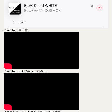
「YouTube 華山宥」
「YouTube BLUEVARYCOSMOS」