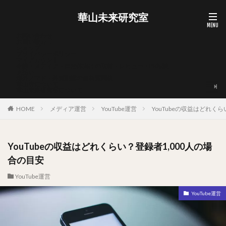
華山未来研究室
お問い合わせ
お買い物カゴ
ショップ
プライバシーポリシー
マイアカウント
企業・メディア・自治体向けの取材・レビュー・PR相談
支払い
海外ノマド・外貨副業の無料質問箱
華山宥について
華山未来研究室について
HOME
メディア運営
YouTube運営
YouTubeの収益はどれく
YouTubeの収益はどれくらい？登録者1,000人の場
合の目安
YouTube運営
YouTube運営