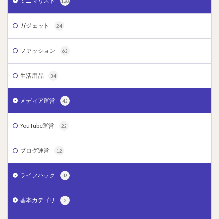
ミニマリスト
128
ガジェット
24
ファッション
62
生活用品
34
メディア運営
42
YouTube運営
22
ブログ運営
12
ライフハック
43
基本カテゴリ
2