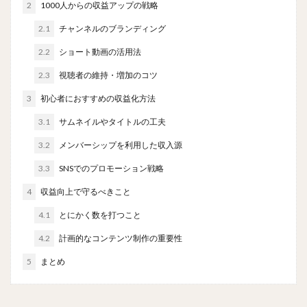
2
1000人からの収益アップの戦略
2.1
チャンネルのブランディング
2.2
ショート動画の活用法
2.3
視聴者の維持・増加のコツ
3
初心者におすすめの収益化方法
3.1
サムネイルやタイトルの工夫
3.2
メンバーシップを利用した収入源
3.3
SNSでのプロモーション戦略
4
収益向上で守るべきこと
4.1
とにかく数を打つこと
4.2
計画的なコンテンツ制作の重要性
5
まとめ