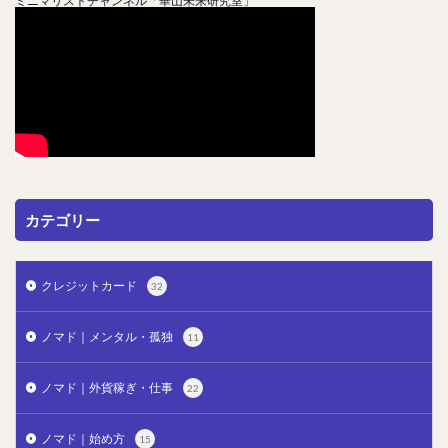
ミニマリストチャンネル「華山未来研究室」
カテゴリー
クレジットカード
32
ノマド｜メンタル・孤独
11
ノマド｜外貨稼ぎ・仕事
22
ノマド｜始め方
15