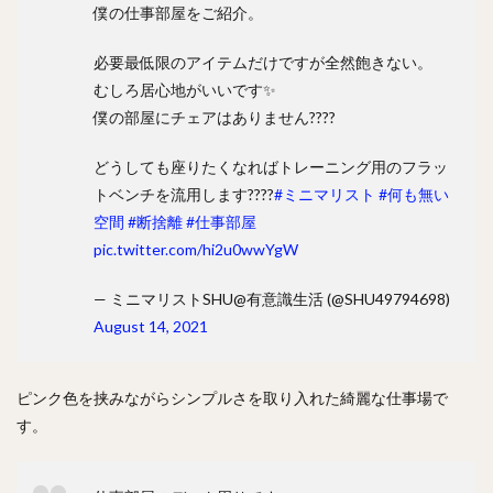
僕の仕事部屋をご紹介。
必要最低限のアイテムだけですが全然飽きない。
むしろ居心地がいいです✨
僕の部屋にチェアはありません????
どうしても座りたくなればトレーニング用のフラッ
トベンチを流用します????
#ミニマリスト
#何も無い
空間
#断捨離
#仕事部屋
pic.twitter.com/hi2u0wwYgW
— ミニマリストSHU@有意識生活 (@SHU49794698)
August 14, 2021
ピンク色を挟みながらシンプルさを取り入れた綺麗な仕事場で
す。