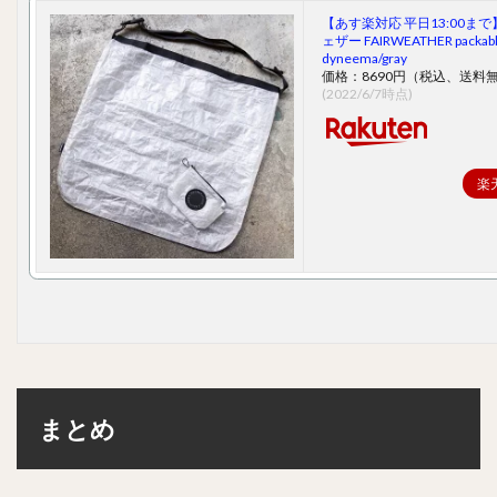
【あす楽対応 平日13:00まで
ェザー FAIRWEATHER packabl
dyneema/gray
価格：8690円（税込、送料無
(2022/6/7時点)
楽
まとめ