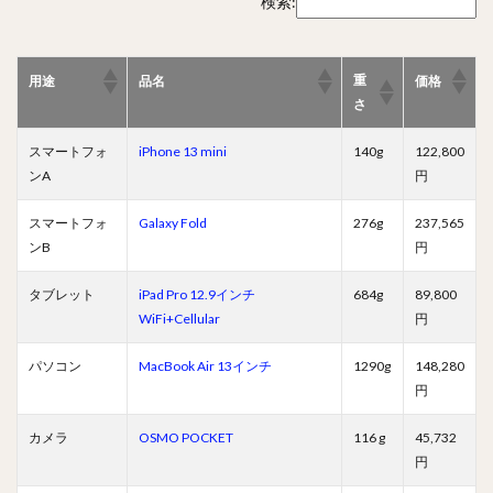
検索:
重
用途
品名
価格
さ
スマートフォ
iPhone 13 mini
140g
122,800
ンA
円
スマートフォ
Galaxy Fold
276g
237,565
ンB
円
タブレット
iPad Pro 12.9インチ
684g
89,800
WiFi+Cellular
円
パソコン
MacBook Air 13インチ
1290g
148,280
円
カメラ
OSMO POCKET
116 g
45,732
円