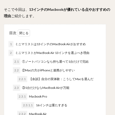
そこで今回は、
13インチのMacbookが優れている点やおすすめの
理由
ご紹介します。
目次
1
ミニマリストは13インチのMacBook Airがおすすめ
2
ミニマリストがMacBook Air 13インチを選ぶべき理由
2.1
①ノートパソコンなら持ち運べて1台だけで完結
2.2
②Macの方がiPhoneと連携がしやすい
2.2.1
【余談】自分の実体験：こうしてMacを選んだ
2.3
③1台だけならMacBook Airが万能
2.3.1
Macbook Pro
2.3.1.1
16インチは重たすぎる
2.3.2
MacBook Air