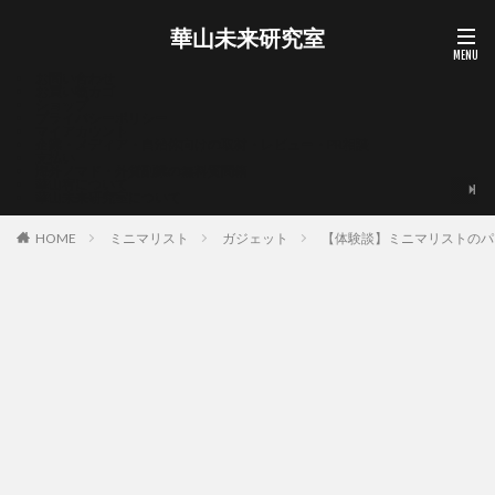
華山未来研究室
お問い合わせ
お買い物カゴ
ショップ
プライバシーポリシー
マイアカウント
企業・メディア・自治体向けの取材・レビュー・PR相談
支払い
海外ノマド・外貨副業の無料質問箱
華山宥について
華山未来研究室について
HOME
ミニマリスト
ガジェット
【体験談】ミニマリストのパソコ