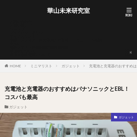
華山未来研究室
お問い合わせ
お買い物カゴ
ショップ
プライバシーポリシー
マイアカウント
企業・メディア・自治体向けの取材・レビュー・PR相談
支払い
海外ノマド・外貨副業の無料質問箱
華山宥について
華山未来研究室について
HOME
ミニマリスト
ガジェット
充電池と充電器のおすすめは
充電池と充電器のおすすめはパナソニックとEBL！
コスパも最高
ガジェット
ガジェット