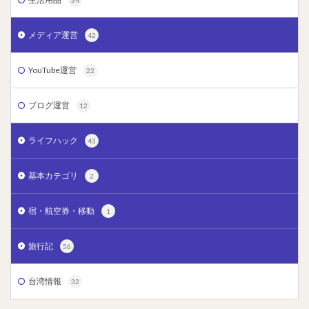
メディア運営
42
YouTube運営
22
ブログ運営
12
ライフハック
43
基本カテゴリ
2
宿・航空券・移動
1
旅行記
56
台湾情報
32