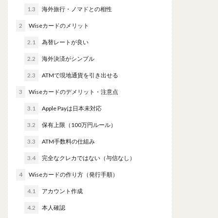
1.3
海外旅行・ノマドとの相性
2
Wiseカードのメリット
2.1
為替レートが良い
2.2
海外決済がシンプル
2.3
ATMで現地通貨を引き出せる
3
Wiseカードのデメリット・注意点
3.1
Apple Payは日本未対応
3.2
保有上限（100万円ルール）
3.3
ATM手数料の仕組み
3.4
完全なクレカではない（与信なし）
4
Wiseカードの作り方（発行手順）
4.1
アカウント作成
4.2
本人確認