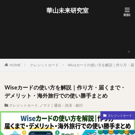
華山未来研究室
お問い合わせ
お買い物カゴ
ショップ
プライバシーポリシー
マイアカウント
企業・メディア・自治体向けの取材・レビュー・PR相談
支払い
海外ノマド・外貨副業の無料質問箱
華山宥について
華山未来研究室について
HOME
クレジットカード
Wiseカードの使い方を解説｜作り方・
Wiseカードの使い方を解説｜作り方・届くまで・
デメリット・海外旅行での使い勝手まとめ
クレジットカード
,
ノマド｜通信・決済・銀行
クレジットカード