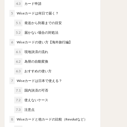
4.3
カード申請
5
Wiseカードは何日で届く？
5.1
発送から到着までの目安
5.2
届かない場合の対処法
6
Wiseカードの使い方【海外旅行編】
6.1
現地決済の流れ
6.2
為替の自動変換
6.3
おすすめの使い方
7
Wiseカードは日本で使える？
7.1
国内決済の可否
7.2
使えないケース
7.3
注意点
8
Wiseカードと他カードの比較（Revolutなど）