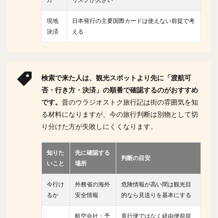
現地
日本発行の主要国際カードは使えない前提で考
決済
える
検索で来た人は、観光スポットより先に「渡航可
否・行き方・決済」の順番で確認するのがおすすめ
です。
昔のウラジオストク旅行記は街の雰囲気を知
る材料になりますが、今の旅行判断は別物として切
り分けた方が失敗しにくくなります。
知りた
先に確認する
判断の目安
いこと
場所
今行け
外務省の海外
危険情報が高い間は観光目
るか
安全情報
的なら見送りを基本にする
航空会社・予
直行便ではなく経由便前提