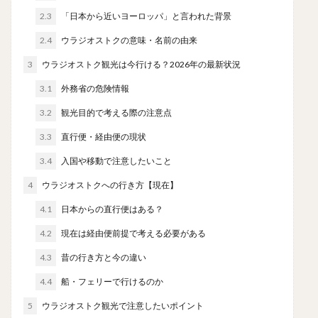
2.3
「日本から近いヨーロッパ」と言われた背景
2.4
ウラジオストクの意味・名前の由来
3
ウラジオストク観光は今行ける？2026年の最新状況
3.1
外務省の危険情報
3.2
観光目的で考える際の注意点
3.3
直行便・経由便の現状
3.4
入国や移動で注意したいこと
4
ウラジオストクへの行き方【現在】
4.1
日本からの直行便はある？
4.2
現在は経由便前提で考える必要がある
4.3
昔の行き方と今の違い
4.4
船・フェリーで行けるのか
5
ウラジオストク観光で注意したいポイント