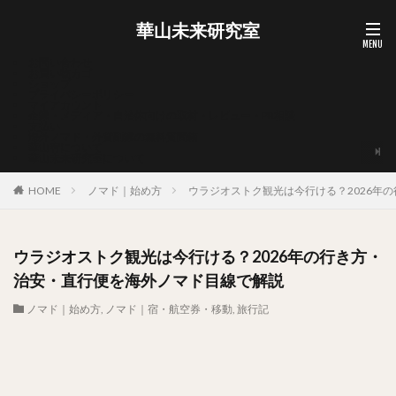
華山未来研究室
お問い合わせ
お買い物カゴ
ショップ
プライバシーポリシー
マイアカウント
企業・メディア・自治体向けの取材・レビュー・PR相談
支払い
海外ノマド・外貨副業の無料質問箱
華山宥について
華山未来研究室について
HOME
ノマド｜始め方
ウラジオストク観光は今行ける？2026年
ウラジオストク観光は今行ける？2026年の行き方・
治安・直行便を海外ノマド目線で解説
ノマド｜始め方
,
ノマド｜宿・航空券・移動
,
旅行記