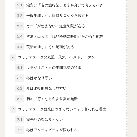
5.1
治安は「昔の旅行記」と今を分けて考えるべき
5.2
一般犯罪よりも情勢リスクを意識する
5.3
カードが使えない・送金制限がある
5.4
空港・出入国・現地移動に時間がかかる可能性
5.5
英語が通じにくい場面がある
6
ウラジオストクの気温・天気・ベストシーズン
6.1
ウラジオストクの年間気温の特徴
6.2
冬はかなり寒い
6.3
夏は比較的観光しやすい
6.4
初めて行くなら冬より夏が無難
7
ウラジオストク観光はつまらない？そう言われる理由
7.1
観光地の数は多くない
7.2
冬はアクティビティが限られる