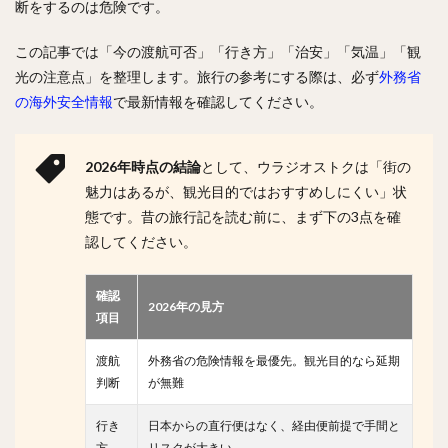
断をするのは危険です。
この記事では「今の渡航可否」「行き方」「治安」「気温」「観
光の注意点」を整理します。旅行の参考にする際は、必ず
外務省
の海外安全情報
で最新情報を確認してください。
2026年時点の結論
として、ウラジオストクは「街の
魅力はあるが、観光目的ではおすすめしにくい」状
態です。昔の旅行記を読む前に、まず下の3点を確
認してください。
確認
2026年の見方
項目
渡航
外務省の危険情報を最優先。観光目的なら延期
判断
が無難
行き
日本からの直行便はなく、経由便前提で手間と
方
リスクが大きい