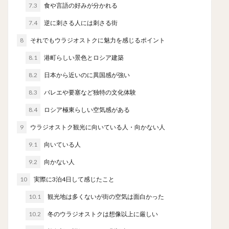
7.3
食や言語の好みが分かれる
7.4
逆に刺さる人には刺さる街
8
それでもウラジオストクに魅力を感じるポイント
8.1
港町らしい景色とロシア建築
8.2
日本から近いのに異国感が強い
8.3
バレエや要塞など独特の文化体験
8.4
ロシア極東らしい空気感がある
9
ウラジオストク観光に向いている人・向かない人
9.1
向いている人
9.2
向かない人
10
実際に3泊4日して感じたこと
10.1
観光地は多くないが街の空気は面白かった
10.2
冬のウラジオストクは想像以上に厳しい