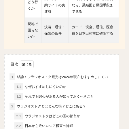
どう行
約サイトの実
なら、乗継国と帰国手段ま
くか
運航
で見る
現地で
決済・通信・
カード、現金、通信、医療
困らな
保険の条件
費を日本出発前に確認する
いか
目次
1
結論：ウラジオストク観光は2026年現在おすすめしにくい
1.1
なぜおすすめしにくいのか
1.2
それでも関心がある人が知っておくべきこと
2
ウラジオストクとはどんな街？どこにある？
2.1
ウラジオストクはどこの国の都市か
2.2
日本から近いロシア極東の港町