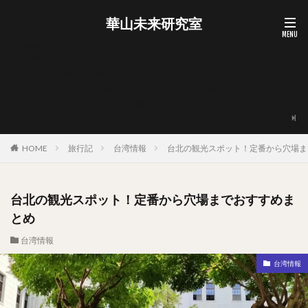
華山未来研究室
お問い合わせ
お買い物カゴ
ショップ
プライバシーポリシー
マイアカウント
企業・メディア・自治体向けの取材・レビュー・PR相談
支払い
海外ノマド・外貨副業の無料質問箱
華山宥について
華山未来研究室について
HOME
旅行記
台湾情報
台北の観光スポット！定番から穴場ま
台北の観光スポット！定番から穴場までおすすめま
とめ
台湾情報
台湾情報