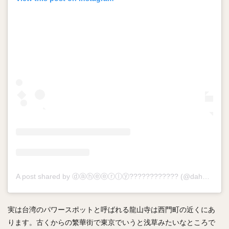
A post shared by ⓓⓐⓗⓔⓔⓡⓛⓨ???????????? (@daheerly)
o
実は台湾のパワースポットと呼ばれる龍山寺は西門町の近くにあ
ります。古くからの繁華街で東京でいうと浅草みたいなところで