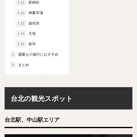
1.11
富錦街
1.12
神農市場
1.13
迪化街
1.14
天母
1.15
夜市
2
基隆も小旅行におすすめ
3
まとめ
台北の観光スポット
台北駅、中山駅エリア