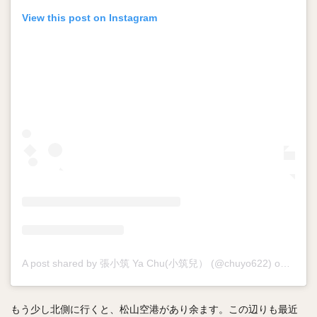
View this post on Instagram
A post shared by 張小筑 Ya Chu(小筑兒） (@chuyo622)
on
Nov 2
もう少し北側に行くと、松山空港があり余ます。この辺りも最近