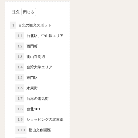
目次
1
台北の観光スポット
1.1
台北駅、中山駅エリア
1.2
西門町
1.3
龍山寺周辺
1.4
台湾大学エリア
1.5
東門駅
1.6
永康街
1.7
台湾の電気街
1.8
台北101
1.9
ショッピングの北東部
1.10
松山文創園區