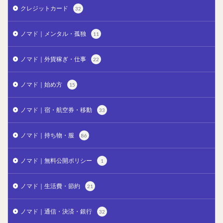
クレジットカード
32
ノマド｜メンタル・孤独
11
ノマド｜外貨稼ぎ・仕事
22
ノマド｜始め方
15
ノマド｜宿・航空券・移動
33
ノマド｜持ち物・服
86
ノマド｜無料公開ポリシー
1
ノマド｜生活費・節約
21
ノマド｜通信・決済・銀行
32