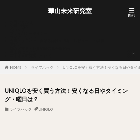
華山未来研究室
お問い合わせ
お買い物カゴ
ショップ
プライバシーポリシー
マイアカウント
企業・メディア・自治体向けの取材・レビュー・PR相談
支払い
海外ノマド・外貨副業の無料質問箱
華山宥について
華山未来研究室について
HOME
ライフハック
UNIQLOを安く買う方法！安くなる日やタイ
UNIQLOを安く買う方法！安くなる日やタイミン
グ・曜日は？
ライフハック
UNIQLO