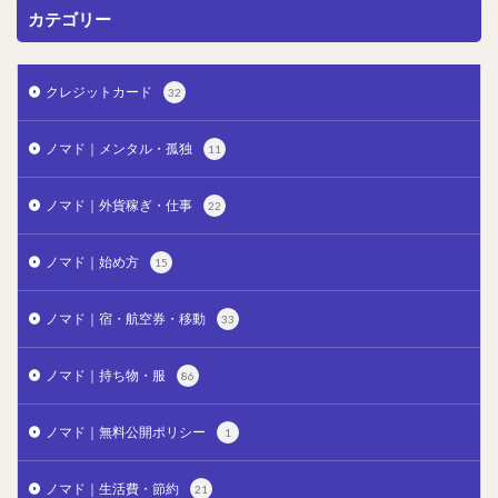
カテゴリー
クレジットカード
32
ノマド｜メンタル・孤独
11
ノマド｜外貨稼ぎ・仕事
22
ノマド｜始め方
15
ノマド｜宿・航空券・移動
33
ノマド｜持ち物・服
86
ノマド｜無料公開ポリシー
1
ノマド｜生活費・節約
21