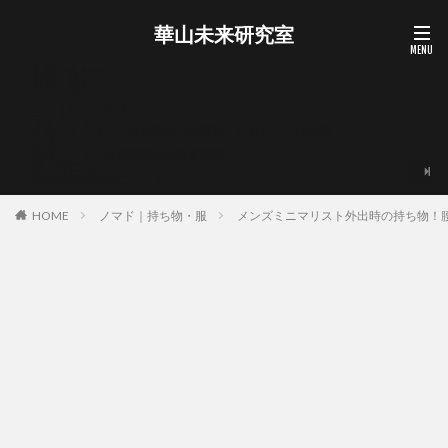
華山未来研究室
お問い合わせ
お買い物カゴ
ショップ
プライバシーポリシー
マイアカウント
企業・メディア・自治体向けの取材・レビュー・PR相談
支払い
海外ノマド・外貨副業の無料質問箱
華山宥について
華山未来研究室について
HOME
ノマド｜持ち物・服
メンズミニマリスト外出時の持ち物！