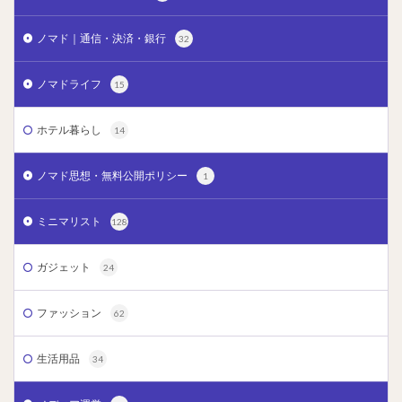
ノマド｜通信・決済・銀行
32
ノマドライフ
15
ホテル暮らし
14
ノマド思想・無料公開ポリシー
1
ミニマリスト
128
ガジェット
24
ファッション
62
生活用品
34