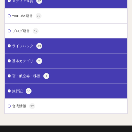
メディア運営
42
YouTube運営
22
ブログ運営
12
ライフハック
43
基本カテゴリ
2
宿・航空券・移動
1
旅行記
56
台湾情報
32