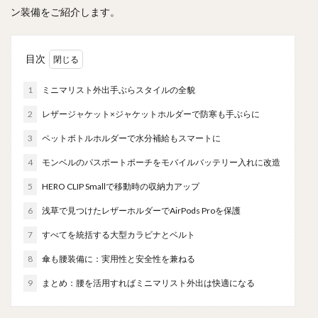
ン装備をご紹介します。
目次
1
ミニマリスト外出手ぶらスタイルの全貌
2
レザージャケット×ジャケットホルダーで防寒も手ぶらに
3
ペットボトルホルダーで水分補給もスマートに
4
モンベルのパスポートポーチをモバイルバッテリー入れに改造
5
HERO CLIP Smallで移動時の収納力アップ
6
浅草で見つけたレザーホルダーでAirPods Proを保護
7
すべてを統括する大型カラビナとベルト
8
傘も腰装備に：実用性と安全性を兼ねる
9
まとめ：腰を活用すればミニマリスト外出は快適になる