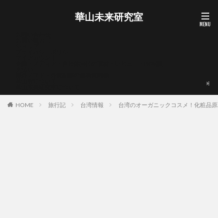
華山未来研究室
お問い合わせ
お買い物カゴ
ショップ
プライバシーポリシー
マイアカウント
企業・メディア・自治体向けの取材・レビュー・PR相談
支払い
海外ノマド・外貨副業の無料質問箱
華山宥について
華山未来研究室について
HOME
旅行記
台湾情報
台湾のオーガニックコスメ！化粧品原