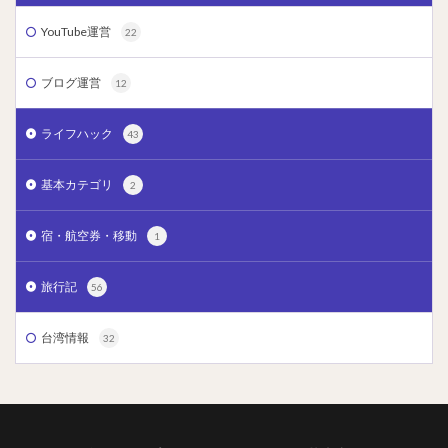
YouTube運営
22
ブログ運営
12
ライフハック
43
基本カテゴリ
2
宿・航空券・移動
1
旅行記
56
台湾情報
32