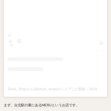
Shiok_Shopさん(@shiok_shop)がシェアした投稿
–
2019年 2月月2日午前12時55分PST
まず、台北駅の裏にあるMERUというお店です。