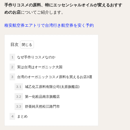
手作りコスメの原料、特にエッセンシャルオイルが変えるおすす
めのお店
についてご紹介します。
格安航空券エアトリで台湾行き航空券を安く予約
目次
1
なぜ手作りコスメなのか
2
実は台湾はオーガニック大国
3
台湾のオーガニックコスメ原料を買えるお店3選
3.1
城乙化工原料有限公司(太原旗艦店)
3.2
第一化粧品南京旗艦店
3.3
舒亜純天然松江路門市
4
まとめ