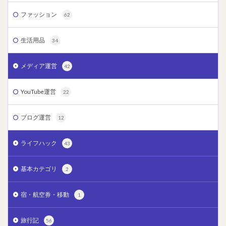
ファッション
62
生活用品
34
メディア運営
42
YouTube運営
22
ブログ運営
12
ライフハック
43
基本カテゴリ
2
宿・航空券・移動
1
旅行記
56