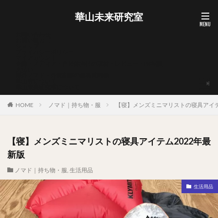
華山未来研究室
お問い合わせ
お買い物カゴ
ショップ
プライバシーポリシー
マイアカウント
企業・メディア・自治体向けの取材・レビュー・PR相談
支払い
海外ノマド・外貨副業の無料質問箱
華山宥について
華山未来研究室について
HOME
ノマド｜持ち物・服
【寝】メンズミニマリストの寝具アイテ
【寝】メンズミニマリストの寝具アイテム2022年最
新版
ノマド｜持ち物・服
,
生活用品
生活用品