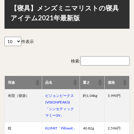
【寝具】メンズミニマリストの寝具
アイテム2021年最新版
件表示
検索:
用途
品名
重さ
価格
布団（寝袋）
ビジョンピークス
約1.04kg
5,990円
(VISIONPEAKS)
「シンセティック
マミー3V」
枕
KLYMIT「PillowX」
40.82g
2,596円