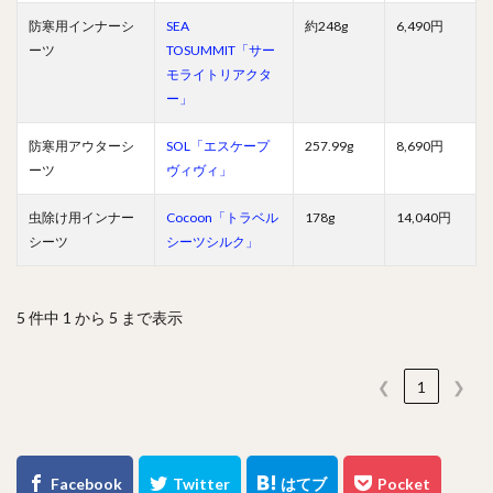
防寒用インナーシ
SEA
約248g
6,490円
ーツ
TOSUMMIT「サー
モライトリアクタ
ー」
防寒用アウターシ
SOL「エスケープ
257.99g
8,690円
ーツ
ヴィヴィ」
虫除け用インナー
Cocoon「トラベル
178g
14,040円
シーツ
シーツシルク」
5 件中 1 から 5 まで表示
❮
1
❯