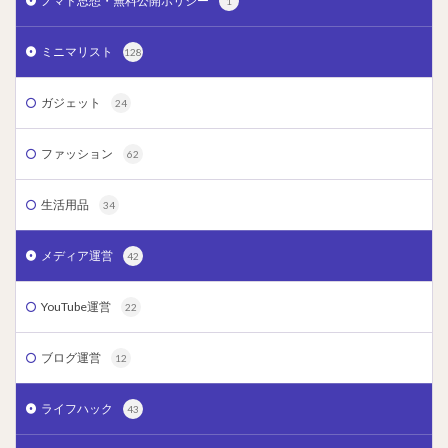
ノマド思想・無料公開ポリシー
1
ミニマリスト
128
ガジェット
24
ファッション
62
生活用品
34
メディア運営
42
YouTube運営
22
ブログ運営
12
ライフハック
43