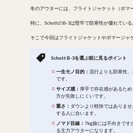
冬のアウターには、フライトジャケット（ボマ
特に、SchottのB-3は堅牢で防寒性が優れて
そこで今回はフライトジャケットやボマージャケッ
Schott B-3を選ぶ前に見るポイント
一生モノ目的：
流行よりも防寒性、
です。
サイズ感：
厚手で存在感があるため
方が失敗しにくいです。
重さ：
ダウンより軽快ではありませ
する人に合います。
ノマド目線：
7kg旅には不向きで
る主力アウターになります。