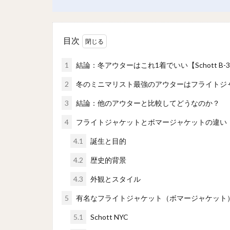
目次
1
結論：冬アウターはこれ1着でいい【Schott B-
2
冬のミニマリスト最強のアウターはフライトジ
3
結論：他のアウターと比較してどうなのか？
4
フライトジャケットとボマージャケットの違い
4.1
誕生と目的
4.2
歴史的背景
4.3
外観とスタイル
5
有名なフライトジャケット（ボマージャケット
5.1
Schott NYC