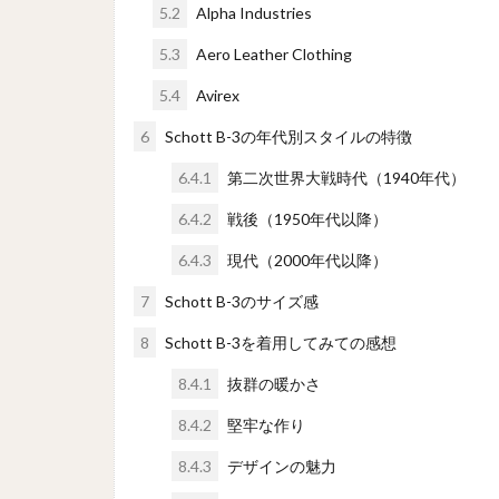
5.2
Alpha Industries
5.3
Aero Leather Clothing
5.4
Avirex
6
Schott B-3の年代別スタイルの特徴
6.4.1
第二次世界大戦時代（1940年代）
6.4.2
戦後（1950年代以降）
6.4.3
現代（2000年代以降）
7
Schott B-3のサイズ感
8
Schott B-3を着用してみての感想
8.4.1
抜群の暖かさ
8.4.2
堅牢な作り
8.4.3
デザインの魅力