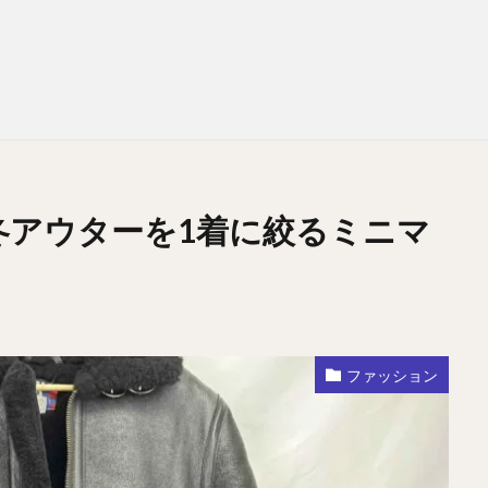
ノ？冬アウターを1着に絞るミニマ
ファッション