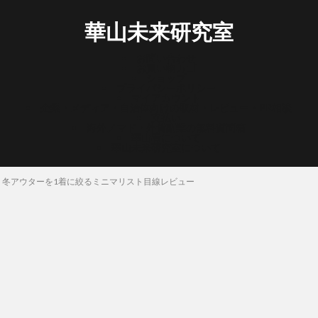
華山未来研究室
お問い合わせ
お買い物カゴ
ショップ
プライバシーポリシー
マイアカウント
企業・メディア・自治体向けの取材・レビュー・PR相談
支払い
海外ノマド・外貨副業の無料質問箱
華山宥について
華山未来研究室について
生モノ？冬アウターを1着に絞るミニマリスト目線レビュー