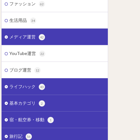
ファッション
62
生活用品
34
メディア運営
42
YouTube運営
22
ブログ運営
12
ライフハック
43
基本カテゴリ
2
宿・航空券・移動
1
旅行記
56