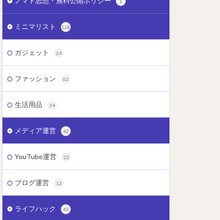
ノマド思想・無料公開ポリシー
1
ミニマリスト
128
ガジェット
24
ファッション
62
生活用品
34
メディア運営
42
YouTube運営
22
ブログ運営
12
ライフハック
43