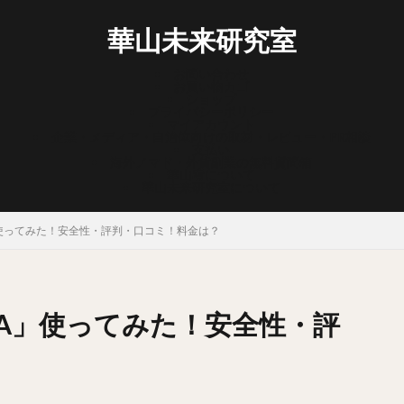
華山未来研究室
お問い合わせ
お買い物カゴ
ショップ
プライバシーポリシー
マイアカウント
企業・メディア・自治体向けの取材・レビュー・PR相談
支払い
海外ノマド・外貨副業の無料質問箱
華山宥について
華山未来研究室について
」使ってみた！安全性・評判・口コミ！料金は？
SA」使ってみた！安全性・評