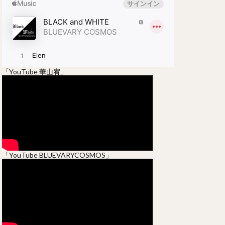
「YouTube 華山宥」
「YouTube BLUEVARYCOSMOS」