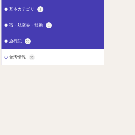
基本カテゴリ
2
宿・航空券・移動
1
旅行記
56
台湾情報
32