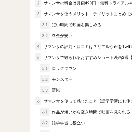
2
サマンサの料金は月額490円！無料トライアル
3
サマンサを使うメリット・デメリットまとめ【
3.1
短い時間で映画を楽しめる
3.2
料金が安い
4
サマンサの評判・口コミは？リアルな声をTwitt
5
サマンサで観られるおすすめショート映画3選
5.1
ロックダウン
5.2
モンスター
5.3
野獣
6
サマンサを使って感じたこと【語学学習にも使
6.1
作品が短いから空き時間で映画を見られる
6.2
語学学習に役立つ