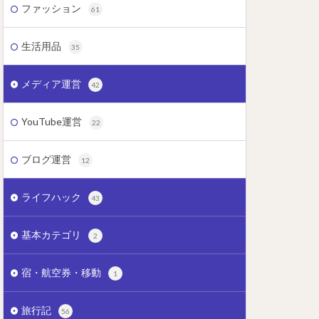
ファッション
61
生活用品
35
メディア運営
42
YouTube運営
22
ブログ運営
12
ライフハック
43
基本カテゴリ
2
宿・航空券・移動
1
旅行記
56