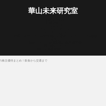
華山未来研究室
お問い合わせ
お買い物カゴ
ショップ
プライバシーポリシー
マイアカウント
企業・メディア・自治体向けの取材・レビュー・PR相談
支払い
海外ノマド・外貨副業の無料質問箱
華山宥について
華山未来研究室について
の株主優待まとめ！飲食から交通まで