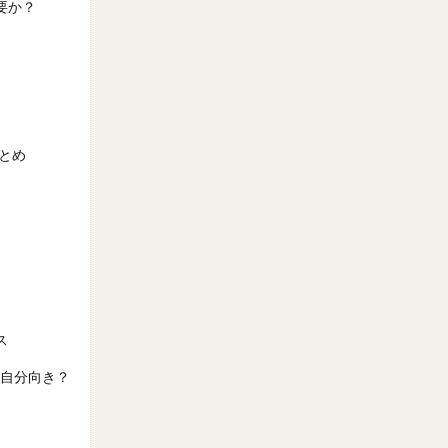
要か？
とめ
ス
が自分向き？