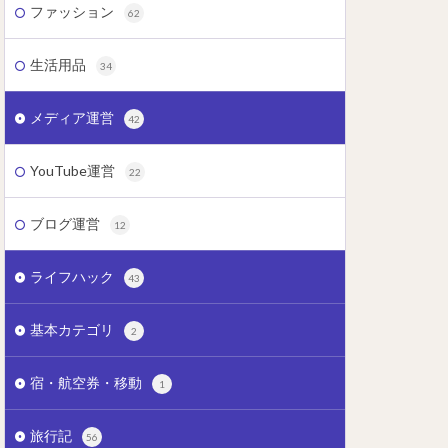
ファッション
62
生活用品
34
メディア運営
42
YouTube運営
22
ブログ運営
12
ライフハック
43
基本カテゴリ
2
宿・航空券・移動
1
旅行記
56