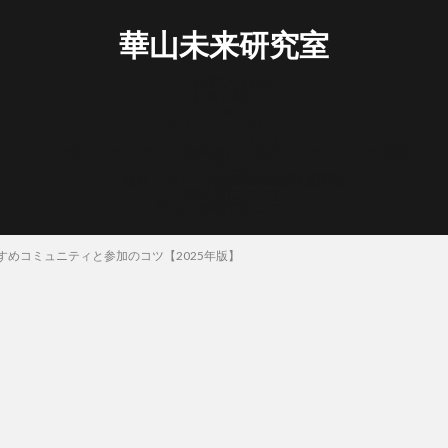
華山未来研究室
お問い合わせ
お買い物カゴ
ショップ
プライバシーポリシー
マイアカウント
企業・メディア・自治体向けの取材・レビュー・PR相談
支払い
海外ノマド・外貨副業の無料質問箱
華山宥について
華山未来研究室について
すめコミュニティと参加のコツ【2025年版】