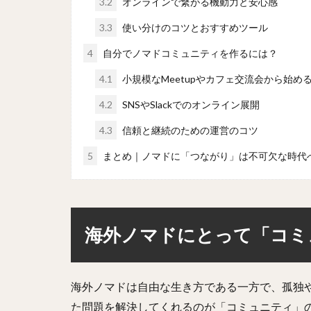
3.2
オンラインで繋がる機動力と安心感
3.3
使い分けのコツとおすすめツール
4
自分でノマドコミュニティを作るには？
4.1
小規模なMeetupやカフェ交流会から始め
4.2
SNSやSlackでのオンライン展開
4.3
信頼と継続のための運営のコツ
5
まとめ｜ノマドに「つながり」は不可欠な時代
海外ノマドにとって「コミ
海外ノマドは自由な生き方である一方で、孤独
た問題を解決してくれるのが「コミュニティ」