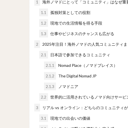
1
海外ノマドにとって「コミュニティ」はなぜ重
1.1
孤独対策としての役割
1.2
現地での生活情報を得る手段
1.3
仕事やビジネスのチャンスも広がる
2
2025年注目！海外ノマドの人気コミュニティま
2.1
日本語で参加できるコミュニティ
2.1.1
Nomad Place（ノマドプレイス）
2.1.2
The Digital Nomad JP
2.1.3
ノマドニア
2.2
世界的に活用されているノマド向けサービ
3
リアル vs オンライン：どちらのコミュニティ
3.1
現地での出会いの価値