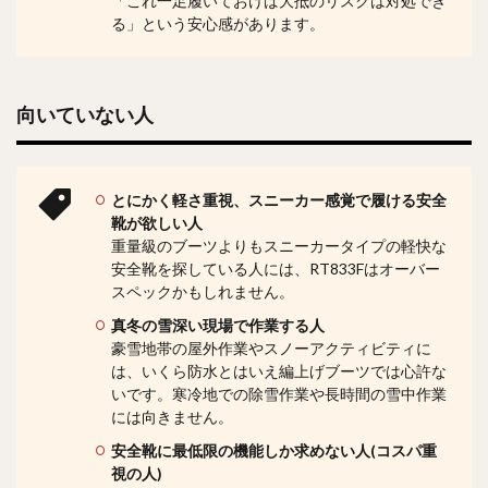
「これ一足履いておけば大抵のリスクは対処でき
る」という安心感があります。
向いていない人
とにかく軽さ重視、スニーカー感覚で履ける安全
靴が欲しい人
重量級のブーツよりもスニーカータイプの軽快な
安全靴を探している人には、RT833Fはオーバー
スペックかもしれません。
真冬の雪深い現場で作業する人
豪雪地帯の屋外作業やスノーアクティビティに
は、いくら防水とはいえ編上げブーツでは心許な
いです。寒冷地での除雪作業や長時間の雪中作業
には向きません。
安全靴に最低限の機能しか求めない人(コスパ重
視の人)