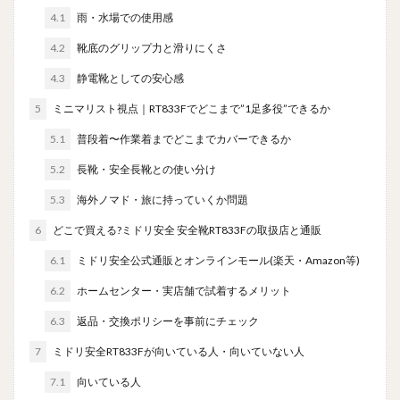
4.1
雨・水場での使用感
4.2
靴底のグリップ力と滑りにくさ
4.3
静電靴としての安心感
5
ミニマリスト視点｜RT833Fでどこまで”1足多役”できるか
5.1
普段着〜作業着までどこまでカバーできるか
5.2
長靴・安全長靴との使い分け
5.3
海外ノマド・旅に持っていくか問題
6
どこで買える?ミドリ安全 安全靴RT833Fの取扱店と通販
6.1
ミドリ安全公式通販とオンラインモール(楽天・Amazon等)
6.2
ホームセンター・実店舗で試着するメリット
6.3
返品・交換ポリシーを事前にチェック
7
ミドリ安全RT833Fが向いている人・向いていない人
7.1
向いている人