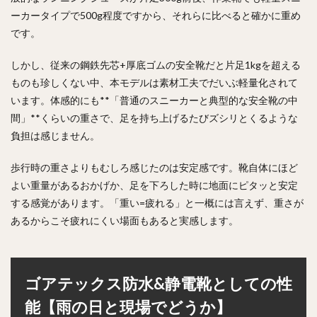
ーカータイプで500g程度ですから、それらに比べると確かに重め
です。
しかし、従来の鋼鉄先芯+厚底ゴムの安全靴だと片足1kgを超える
ものも珍しくない中、本モデルは素材工夫でだいぶ軽量化されて
います。体感的にも**「普通のスニーカーと典型的な安全靴の中
間」**くらいの重さで、足を持ち上げるたびズシリとくるような
負担は感じません。
歩行時の重さよりもむしろ感じたのは安定感です。靴自体にほど
よい重量があるおかげか、足を下ろした時に地面にピタッと安定
する感覚があります。「重い=疲れる」と一概には言えず、重さが
あるからこそ疲れにくい場面もあると実感します。
ゴアテックス防水&静電靴としての性
能【雨の日と現場でどうか】