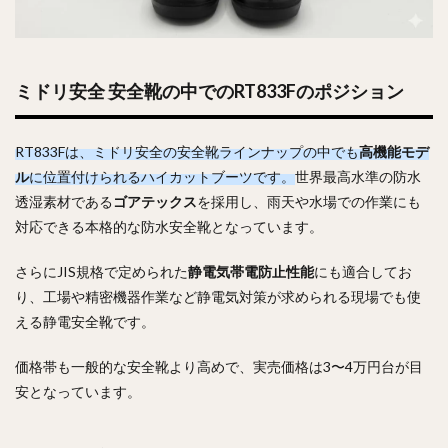
ミドリ安全 安全靴の中でのRT833Fのポジション
RT833Fは、ミドリ安全の安全靴ラインナップの中でも
高機能モデ
ル
に位置付けられるハイカットブーツです。
世界最高水準の防水
透湿素材である
ゴアテックス
を採用し、雨天や水場での作業にも
対応できる本格的な防水安全靴となっています。
さらにJIS規格で定められた
静電気帯電防止性能
にも適合してお
り、工場や精密機器作業など静電気対策が求められる現場でも使
える静電安全靴です。
価格帯も一般的な安全靴より高めで、実売価格は3〜4万円台が目
安となっています。