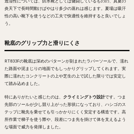
透湿性については、防水靴としては健闘しているものの、真夏の
炎天下で長時間動けばやはり多少の蒸れは感じます。夏場は吸汗
性の高い靴下を使うなどの工夫で快適性を維持すると良いでしょ
う。
靴底のグリップ力と滑りにくさ
RT833Fの靴底は深めのパターンが刻まれたラバーソールで、濡れ
た路面や泥まじりの地面でもしっかりグリップしてくれます。実
際に濡れたコンクリートの上や芝生の上で試した限りでは安定し
て踏み込めました。
特にありがたいと感じたのは、
クライミングトウ設計
です。つま
先部のソールが少し競り上がった形状になっており、ハシゴのス
テップに靴先を乗せても引っかかりにくく安定する構造です。高
所作業で梯子を使う際や、段差につま先を掛けて体を支えるよう
な場面で威力を発揮しました。