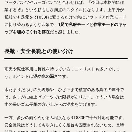
ワークパンツやカーゴパンツと合わせれば、「今日は本格的に作
業するぞ」という頼もしさ満点のスタイルになります。上半身が
私服でも足元をRT833Fに変えるだけで急にアウトドア作業モード
に切り替わるような印象で、
1足で私服モードと作業モードのギャ
ップを埋めてくれる存在
だと感じました。
長靴・安全長靴との使い分け
雨天や泥仕事用に長靴を持っているミニマリストも多いでしょ
う。ポイントは
泥や水の深さ
です。
水たまりだらけの泥現場や、ひざ下まで積雪のある真冬の屋外で
は、さすがに編上げブーツでは限界があります。そういう場合は
丈の長いゴム長靴の方が上からの浸水を防げます。
一方、多少の雨やぬかるみ程度ならRT833Fで十分対応可能です。
安全長靴はどうしても歩きにくく足首も固定されないため、長時