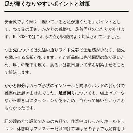
足が痛くなりやすいポイントと対策
安全靴でよく聞く「履いていると足が痛くなる」ポイントとし
て、つま先の圧迫、かかとの靴擦れ、足首周りの当たりがありま
す。RT833Fではこれらの点が比較的よく対策されていました。
つま先
については先述の通りワイド先芯で圧迫感が少なく、指先
を動かせる余裕があります。ただ新品時は先芯周辺の革が硬いた
め、厚手の靴下を履く、あるいは数日履いて革を馴染ませること
で解決します。
かかと部分
はカップ形状のインソールと肉厚なパッドのおかげで
靴擦れは起きませんでした。
足首周り
についても、編上げブーツ
ながら履き口にクッションがあるため、当たって痛いということ
もなかったです。
紐の締め方で調節できるのも◎で、作業中はしっかりホールドし
つつ、休憩時はファスナーだけ開けて紐はそのままでも足首をリ