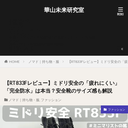
華山未来研究室
お問い合わせ
お買い物カゴ
ショップ
プライバシーポリシー
マイアカウント
企業・メディア・自治体向けの取材・レビュー・PR相談
支払い
海外ノマド・外貨副業の無料質問箱
華山宥について
華山未来研究室について
HOME
ノマド｜持ち物・服
【RT833Fレビュー】ミドリ安全の
【RT833Fレビュー】ミドリ安全の「疲れにくい」
「完全防水」は本当？安全靴のサイズ感も解説
ノマド｜持ち物・服
,
ファッション
ファッション