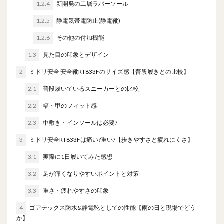
1.2.4
新開発の二層ラバーソール
1.2.5
静電気帯電防止(静電靴)
1.2.6
その他の付加機能
1.3
見た目の印象とデザイン
2
ミドリ安全 安全靴RT833Fのサイズ感【普段履きとの比較】
2.1
普段履いているスニーカーとの比較
2.2
幅・甲のフィット感
2.3
中敷き・インソールは必要?
3
ミドリ安全RT833Fは痛い?重い?【歩きやすさと疲れにくさ】
3.1
実際に1日履いてみた感想
3.2
足が痛くなりやすいポイントと対策
3.3
重さ・疲れやすさの印象
4
ゴアテックス防水&静電靴としての性能【雨の日と現場でどう
か】