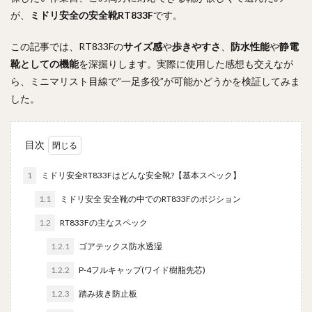
が、
ミドリ安全の安全靴RT833F
です。
この記事では、RT833Fの
サイズ感
や
歩きやすさ
、
防水性能
や
静電
靴としての機能
を深掘りします。実際に使用した感想も交えなが
ら、ミニマリスト目線で”一足多役”が可能かどうかを検証してみま
した。
目次
1
ミドリ安全RT833Fはどんな安全靴?【基本スペック】
1.1
ミドリ安全 安全靴の中でのRT833Fのポジション
1.2
RT833Fの主なスペック
1.2.1
ゴアテックス防水透湿
1.2.2
P-4フルキャップ(ワイド樹脂先芯)
1.2.3
踏み抜き防止板