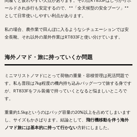
間履くと疲れやすい欠点があります。その点RT833Fはしっかりホ
ールドされ歩行も安定するので、**「全天候型の安全ブーツ」**
として日常使いしやすい利点があります。
私の場合、農作業で田んぼに入るようなシチュエーションでは安
全長靴、それ以外の屋外作業はRT833Fと使い分けています。
海外ノマド・旅に持っていくか問題
ミニマリストノマドにとって荷物の重量・容積管理は死活問題で
す。私も普段は7kg程度の機内持ち込みバッグ一つで旅する身です
が、RT833Fをフル装備で持っていくとなると悩ましいところで
す。
重量約1.5kgというのはバッグ容量の20%以上を占めてしまいます
し、サイズもかさばります。結論として、
飛行機移動を伴う海外
ノマド旅には基本的に持って行かない
方針にしました。