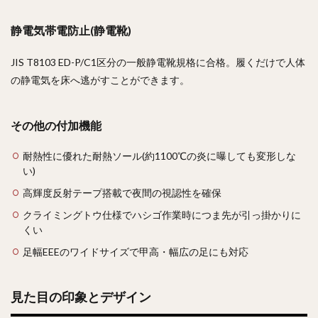
静電気帯電防止(静電靴)
JIS T8103 ED-P/C1区分の一般静電靴規格に合格。履くだけで人体
の静電気を床へ逃がすことができます。
その他の付加機能
耐熱性に優れた耐熱ソール(約1100℃の炎に曝しても変形しな
い)
高輝度反射テープ搭載で夜間の視認性を確保
クライミングトウ仕様でハシゴ作業時につま先が引っ掛かりに
くい
足幅EEEのワイドサイズで甲高・幅広の足にも対応
見た目の印象とデザイン