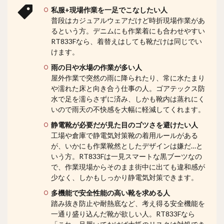
私服+現場作業を一足でこなしたい人
普段はカジュアルウェアだけど時折現場作業があ
るという方。デニムにも作業着にも合わせやすい
RT833Fなら、着替えはしても靴だけは同じでい
けます。
雨の日や水場の作業が多い人
屋外作業で突然の雨に降られたり、常に水たまり
や濡れた床と向き合う仕事の人。ゴアテックス防
水で足を濡らさずに済み、しかも靴内は蒸れにく
いので雨天の不快感を大幅に軽減してくれます。
静電靴が必要だが見た目のゴツさを避けたい人
工場や倉庫で静電気対策靴の着用ルールがある
が、いかにも作業靴然としたデザインは嫌だ…と
いう方。RT833Fは一見スマートな黒ブーツなの
で、作業現場からそのまま街中に出ても違和感が
少なく、しかもしっかり静電気対策できます。
多機能で安全性能の高い靴を求める人
踏み抜き防止や耐熱底など、考え得る安全機能を
一通り盛り込んだ靴が欲しい人。RT833Fなら