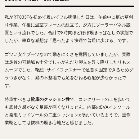
私がRT833Fを初めて履いてフル稼働した日は、午前中に庭の草刈
り作業、午後に温室フレームの組立て、夕方にソーラーパネル設
置という流れでした。合計で8時間ほどほぼ履きっぱなしの状態で
したが、率直な感想は「思ったより快適で普通に歩ける」です。
ゴツい安全ブーツなので動きにくさを覚悟していましたが、実際
は足首の可動域も十分でしゃがんだり脚立を昇り降りしたりもス
ムーズでした。靴紐+サイドファスナーで足首を固定できるためグ
ラつきがなく、庭の不整地でも足をひねる心配が少なかったで
す。
特筆すべきは
靴底のクッション性
で、コンクリートの上を歩いて
も底付き感がなく足裏が痛くなりません。内部のEVAインソール
と発泡ミッドソールの二重クッションが効いているようで、重作
業靴としては抜群の履き心地だと感じました。