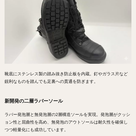
靴底にステンレス製の踏み抜き防止板を内蔵。釘やガラス片など
鋭利なものを踏んでも足裏への貫通を防ぎます。
新開発の二層ラバーソール
ラバー発泡層と無発泡層の2層構造ソールを実現。発泡層がクッシ
ョン性と屈曲性を高め、無発泡のアウトソールは耐久性を確保し
つつ軽量化にも成功しています。