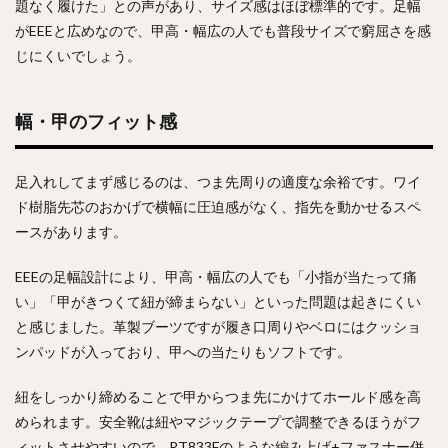
題なく履けた」との声があり、サイズ感はほぼ標準的です。足幅
がEEEと広めなので、甲高・幅広の人でも普段サイズで窮屈さを感
じにくいでしょう。
幅・甲のフィット感
足入れしてまず感じるのは、つま先周りの適度な余裕です。ワイ
ド樹脂先芯のおかげで横幅に圧迫感がなく、指先を動かせるスペ
ースがあります。
EEEの足幅設計により、甲高・幅広の人でも「小指が当たって痛
い」「甲がきつくて紐が締まらない」といった問題は起きにくい
と感じました。革製ブーツですが履き口周りやベロにはクッショ
ンパッドが入っており、甲への当たりもソフトです。
紐をしっかり締めることで甲からつま先にかけてホールド感を高
められます。安全靴は紐やマジックテープで調整できるほうがフ
ィットさせやすいので、RT833Fのような編み上げ+ファスナー併