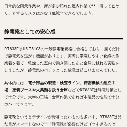
日常的な雨天作業や、床が多少汚れた屋内作業で**「滑ってヒヤ
リ」とするリスクはかなり低減**できるでしょう。
静電靴としての安心感
RT833FはJIS T8103の一般静電靴規格に合格しており、履くだけ
で静電気を逃がす機能があります。実際に帯電しやすい化繊の作
業着を着て、乾燥した室内で動き回ったあと金属に触れる実験を
しましたが、静電気のバチッとした放電は起こりませんでした。
具体的には、
電子部品の製造・検査ライン
、
精密機械の組立工
場
、
塗装ブースや火薬類を扱う倉庫
などでRT833Fは静電対策とし
て十分です。大半の工場・倉庫作業であれば本製品の性能で十分
カバーできます。
静電靴というとデザインが野暮ったいものも多い中、RT833Fは見
た目がスマートなので**「静電靴が必要だけどゴツすぎるのは