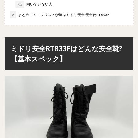
7.2
向いていない人
8
まとめ｜ミニマリストが選ぶミドリ安全 安全靴RT833F
ミドリ安全RT833Fはどんな安全靴?
【基本スペック】