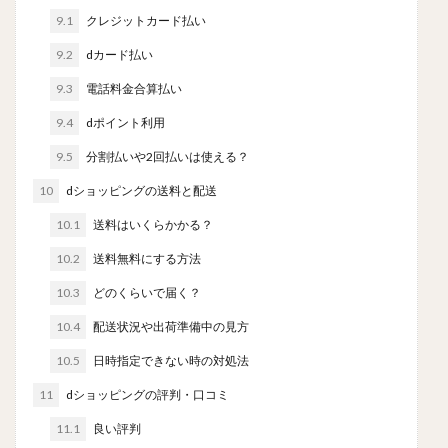
9.1
クレジットカード払い
9.2
dカード払い
9.3
電話料金合算払い
9.4
dポイント利用
9.5
分割払いや2回払いは使える？
10
dショッピングの送料と配送
10.1
送料はいくらかかる？
10.2
送料無料にする方法
10.3
どのくらいで届く？
10.4
配送状況や出荷準備中の見方
10.5
日時指定できない時の対処法
11
dショッピングの評判・口コミ
11.1
良い評判