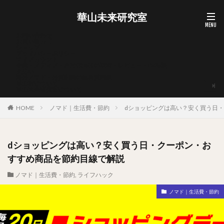
華山未来研究室
お問い合わせ
お買い物カゴ
ショップ
プライバシーポリシー
マイアカウント
企業・メディア・自治体向けの取材・レビュー・PR相談
支払い
海外ノマド・外貨副業の無料質問箱
華山宥について
華山未来研究室について
HOME
ノマド｜生活費・節約
dショッピングは高い？安く買う日
dショッピングは高い？安く買う日・クーポン・お
すすめ商品を節約目線で解説
ノマド｜生活費・節約
,
ライフハック
ノマド｜生活費・節約