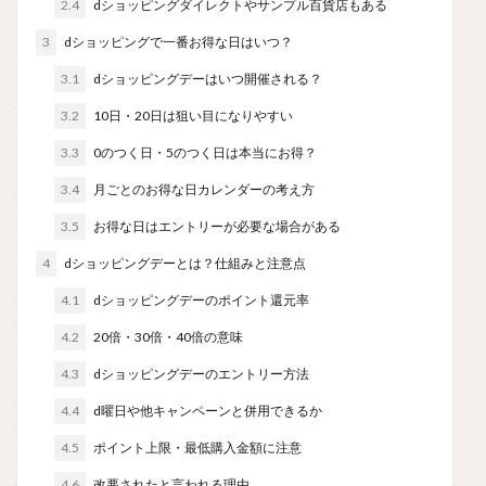
2.4
dショッピングダイレクトやサンプル百貨店もある
3
dショッピングで一番お得な日はいつ？
3.1
dショッピングデーはいつ開催される？
3.2
10日・20日は狙い目になりやすい
3.3
0のつく日・5のつく日は本当にお得？
3.4
月ごとのお得な日カレンダーの考え方
3.5
お得な日はエントリーが必要な場合がある
4
dショッピングデーとは？仕組みと注意点
4.1
dショッピングデーのポイント還元率
4.2
20倍・30倍・40倍の意味
4.3
dショッピングデーのエントリー方法
4.4
d曜日や他キャンペーンと併用できるか
4.5
ポイント上限・最低購入金額に注意
4.6
改悪されたと言われる理由