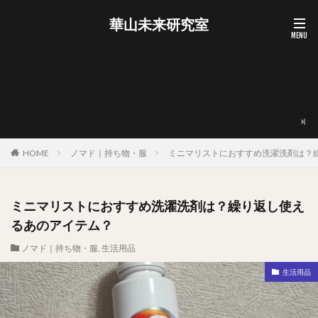
華山未来研究室
お問い合わせ
お買い物カゴ
ショップ
プライバシーポリシー
マイアカウント
企業・メディア・自治体向けの取材・レビュー・PR相談
支払い
海外ノマド・外貨副業の無料質問箱
華山宥について
華山未来研究室について
HOME
ノマド｜持ち物・服
ミニマリストにおすすめ洗濯洗剤は？
ミニマリストにおすすめ洗濯洗剤は？繰り返し使え
るあのアイテム？
ノマド｜持ち物・服
,
生活用品
生活用品