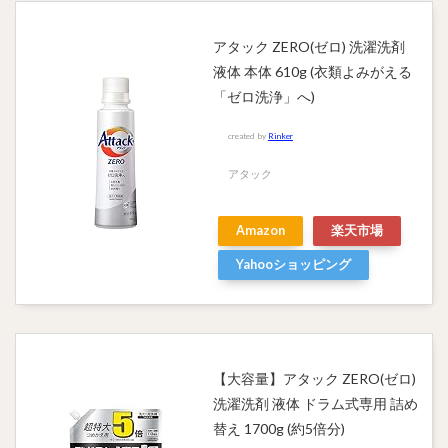
アタック ZERO(ゼロ) 洗濯洗剤
液体 本体 610g (衣類よみがえる
「ゼロ洗浄」へ)
created by
Rinker
アタック
Amazon
楽天市場
Yahooショッピング
【大容量】アタック ZERO(ゼロ)
洗濯洗剤 液体 ドラム式専用 詰め
替え 1700g (約5倍分)