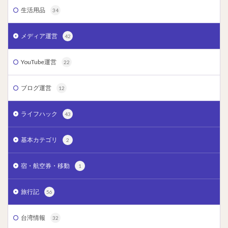
生活用品
34
メディア運営
42
YouTube運営
22
ブログ運営
12
ライフハック
43
基本カテゴリ
2
宿・航空券・移動
1
旅行記
56
台湾情報
32