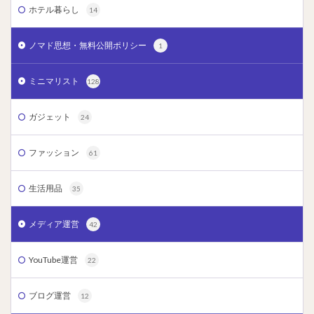
ホテル暮らし
14
ノマド思想・無料公開ポリシー
1
ミニマリスト
128
ガジェット
24
ファッション
61
生活用品
35
メディア運営
42
YouTube運営
22
ブログ運営
12