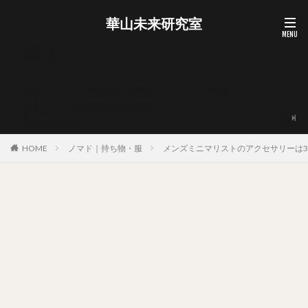
華山未来研究室
お問い合わせ
お買い物カゴ
ショップ
プライバシーポリシー
マイアカウント
企業・メディア・自治体向けの取材・レビュー・PR相談
支払い
海外ノマド・外貨副業の無料質問箱
華山宥について
華山未来研究室について
HOME
ノマド｜持ち物・服
メンズミニマリストのアクセサリーは