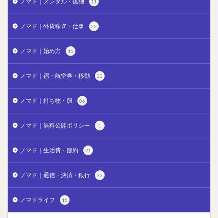
ノマド｜メンタル・孤独
11
ノマド｜外貨稼ぎ・仕事
22
ノマド｜始め方
15
ノマド｜宿・航空券・移動
33
ノマド｜持ち物・服
86
ノマド｜無料公開ポリシー
1
ノマド｜生活費・節約
21
ノマド｜通信・決済・銀行
32
ノマドライフ
15